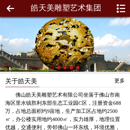
皓天美雕塑艺术集团
网站首页
<
关于皓天美
最新动态
工程案例
雕塑泥模
关于皓天美
更多
联系我们
佛山皓天美雕塑艺术有限公司坐落于佛山市南
海区里水镇胜利东部生态工业园C区，注册资金688
万，占地总面积约9亩地，生产加工区占地约2500
㎡，办公楼实用地约4000㎡，实力雄厚，地理位置
优越，交通便利，旁邻佛山一环东线，环境优雅，