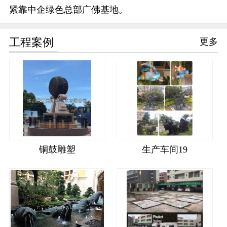
紧靠中企绿色总部广佛基地。
工程案例
更多
铜鼓雕塑
生产车间19