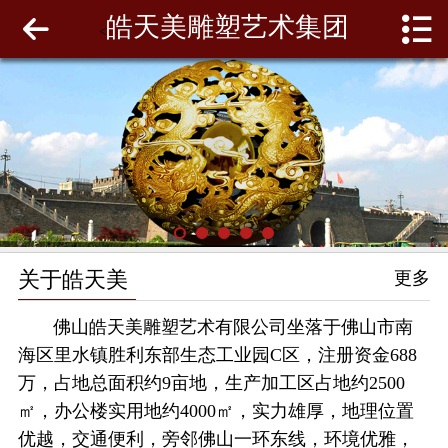
皓天美雕塑艺术集团
网站首页
<
关于皓天美
最新动态
工程案例
雕塑泥模
关于皓天美
更多
联系我们
佛山皓天美雕塑艺术有限公司坐落于佛山市南
海区里水镇胜利东部生态工业园C区，注册资金688
万，占地总面积约9亩地，生产加工区占地约2500
㎡，办公楼实用地约4000㎡，实力雄厚，地理位置
优越，交通便利，旁邻佛山一环东线，环境优雅，