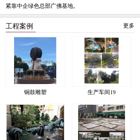
紧靠中企绿色总部广佛基地。
工程案例
更多
铜鼓雕塑
生产车间19