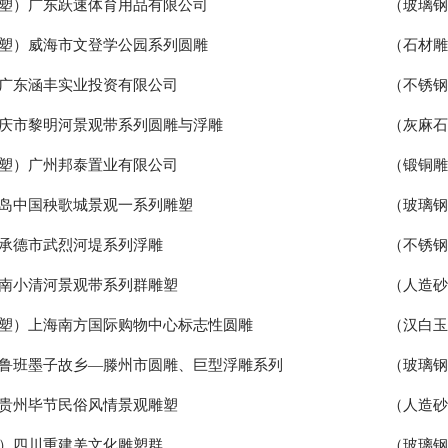
塑）广东跃速体育用品有限公司
（玻璃
塑）威海市文登学公园系列圆雕
（石材
广东涵丰实业投资有限公司
（不锈
庆市黎明河景观带系列圆雕与浮雕
（灰麻
塑）广州邦泰置业有限公司
（锻铜
岛中国秧歌城景观一系列雕塑
（玻璃
承德市武烈河堤系列浮雕
（不锈
南小清河景观带系列群雕塑
（人造
塑）上海南方国际购物中心标志性圆雕
（汉白
鲁班墨子故乡—滕州市圆雕、巨型浮雕系列
（玻璃
贵州毕节民俗风情景观雕塑
（人造
）四川重建羌文化雕塑群
（玻璃