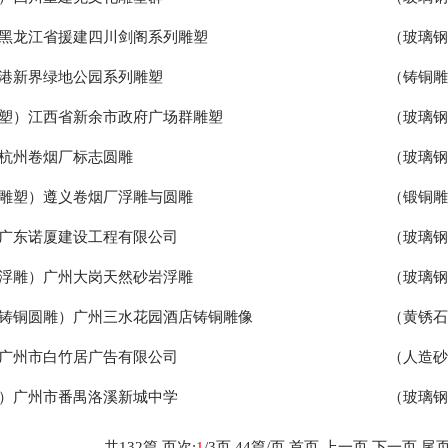
黑龙江省援建四川剑阁系列雕塑
（玻璃
港新界绿地公园系列雕塑
（铸铜
塑）江西省新余市政府广场群雕塑
（玻璃
杭州卷烟厂标志圆雕
（玻璃
雕塑）遵义卷烟厂浮雕与圆雕
（锻铜
广东诺厦建设工程有限公司
（玻璃
浮雕）广州大岗天然砂岩浮雕
（玻璃
铸铜圆雕）广州三水花园酒店铸铜雕像
（黄锈
广州市白竹居广告有限公司
（人造砂
）广州市番禺洛溪新城中学
（玻璃
共
132
篇 页次:
1
/
3
页
44
篇/页
首页
上一页
下一页
尾