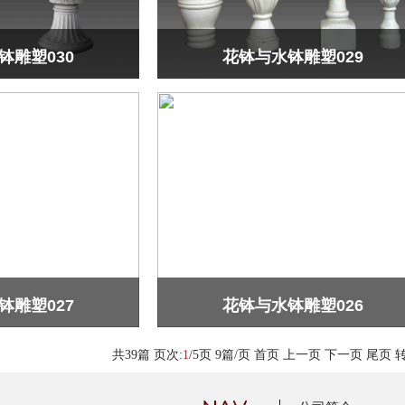
钵雕塑030
花钵与水钵雕塑029
钵雕塑027
花钵与水钵雕塑026
共
39
篇 页次:
1
/
5
页
9
篇/页
首页
上一页
下一页
尾页