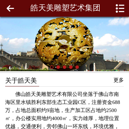
皓天美雕塑艺术集团
网站首页
<
关于皓天美
最新动态
工程案例
雕塑泥模
关于皓天美
更多
联系我们
佛山皓天美雕塑艺术有限公司坐落于佛山市南
海区里水镇胜利东部生态工业园C区，注册资金688
万，占地总面积约9亩地，生产加工区占地约2500
㎡，办公楼实用地约4000㎡，实力雄厚，地理位置
优越，交通便利，旁邻佛山一环东线，环境优雅，