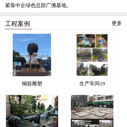
紧靠中企绿色总部广佛基地。
工程案例
更多
铜鼓雕塑
生产车间19