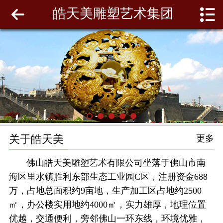
皓天美雕塑艺术集团
网站首页
<
关于皓天美
最新动态
工程案例
雕塑泥模
关于皓天美
更多
联系我们
佛山皓天美雕塑艺术有限公司坐落于佛山市南
海区里水镇胜利东部生态工业园C区，注册资金688
万，占地总面积约9亩地，生产加工区占地约2500
㎡，办公楼实用地约4000㎡，实力雄厚，地理位置
优越，交通便利，旁邻佛山一环东线，环境优雅，