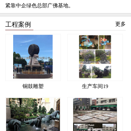
紧靠中企绿色总部广佛基地。
工程案例
更多
铜鼓雕塑
生产车间19